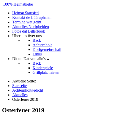
100% Heimatliebe
Heimat
Startsied
Kontakt
de Lüü uphalen
Termine
wat geiht
Aktuelles
Neeigheiden
Fotos
dat Billerbook
Über uns
över uns
Back
Achternholt
Dorfgemeinschaft
Links
Dit un Dat
von alln's wat
Back
Kinderspiele
Grillplatz mieten
Aktuelle Seite:
Startseite
Achternholtgedicht
Aktuelles
Osterfeuer 2019
Osterfeuer 2019