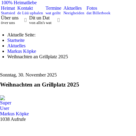
100% Heimatliebe
Heimat
Kontakt
Termine
Aktuelles
Fotos
Startsied
de Lüü uphalen
wat geiht
Neeigheiden
dat Billerbook
Über uns
Dit un Dat
över uns
von alln's wat
Aktuelle Seite:
Startseite
Aktuelles
Markus Köpke
Weihnachten an Grillplatz 2025
Sonntag, 30. November 2025
Weihnachten an Grillplatz 2025
Markus Köpke
1038 Aufrufe