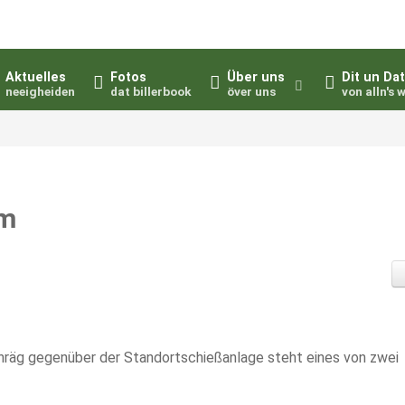
Aktuelles
Fotos
Über uns
Dit un Da
neeigheiden
dat billerbook
över uns
von alln's 
om
hräg gegenüber der Standortschießanlage steht eines von zwei