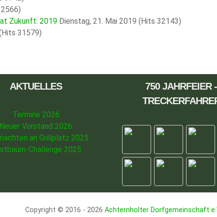
32566)
hat Zukunft: 2019
Dienstag, 21. Mai 2019
(Hits 32143)
(Hits 31579)
AKTUELLES
750 JAHRFEIER -
TRECKERFAHRE
Termine 2026
Neuer Vorstand 2026
nachten an Grillplatz 2025
stbaum-Challenge 2025
Copyright © 2016 - 2026
Achternholter Dorfgemeinschaft e.