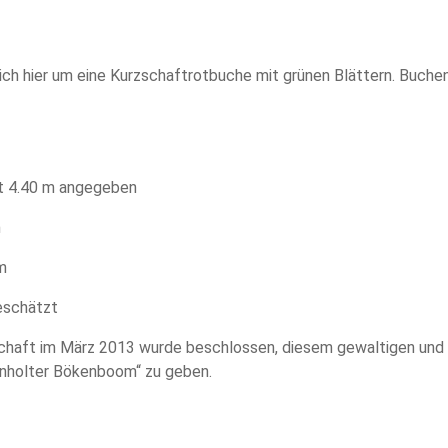
ch hier um eine Kurzschaftrotbuche mit grünen Blättern. Buche
t 4.40 m angegeben
m
m
eschätzt
chaft im März 2013 wurde beschlossen, diesem gewaltigen und
nholter Bökenboom“ zu geben.