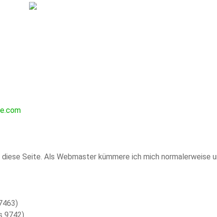
ze.com
 für diese Seite. Als Webmaster kümmere ich mich normalerweise 
17463)
s 9742)