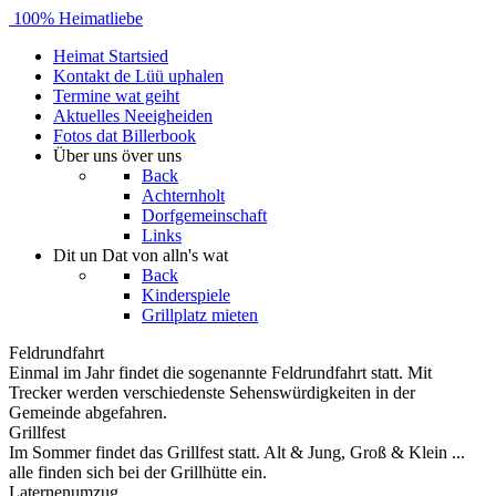
100% Heimatliebe
Heimat
Startsied
Kontakt
de Lüü uphalen
Termine
wat geiht
Aktuelles
Neeigheiden
Fotos
dat Billerbook
Über uns
över uns
Back
Achternholt
Dorfgemeinschaft
Links
Dit un Dat
von alln's wat
Back
Kinderspiele
Grillplatz mieten
Feldrundfahrt
Einmal im Jahr findet die sogenannte Feldrundfahrt statt. Mit
Trecker werden verschiedenste Sehenswürdigkeiten in der
Gemeinde abgefahren.
Grillfest
Im Sommer findet das Grillfest statt. Alt & Jung, Groß & Klein ...
alle finden sich bei der Grillhütte ein.
Laternenumzug