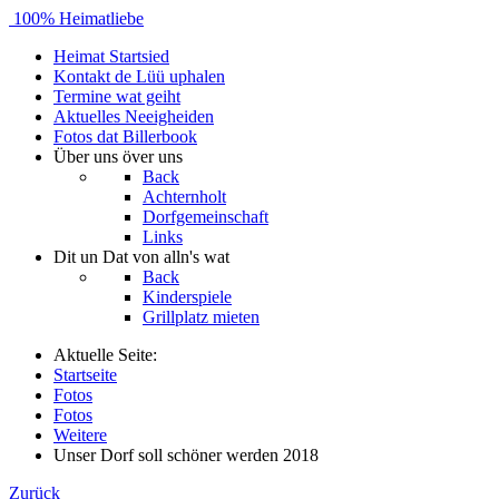
100% Heimatliebe
Heimat
Startsied
Kontakt
de Lüü uphalen
Termine
wat geiht
Aktuelles
Neeigheiden
Fotos
dat Billerbook
Über uns
över uns
Back
Achternholt
Dorfgemeinschaft
Links
Dit un Dat
von alln's wat
Back
Kinderspiele
Grillplatz mieten
Aktuelle Seite:
Startseite
Fotos
Fotos
Weitere
Unser Dorf soll schöner werden 2018
Zurück