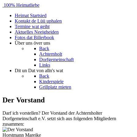
100% Heimatliebe
Heimat
Startsied
Kontakt
de Lüü uphalen
Termine
wat geiht
Aktuelles
Neeigheiden
Fotos
dat Billerbook
Über uns
över uns
Back
Achternholt
Dorfgemeinschaft
Links
Dit un Dat
von alln's wat
Back
Kinderspiele
Grillplatz mieten
Der Vorstand
Darf ich vorstellen? Der Vorstand der Achternholter
Dorfgemeinschaft e.V. setzt sich aus folgenden Mitgliedern
zusammen:
Horstmann
Mareike