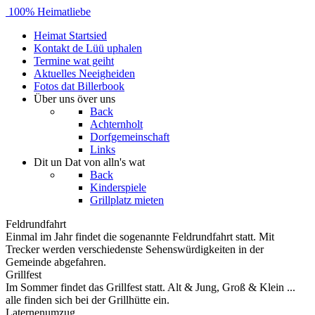
100% Heimatliebe
Heimat
Startsied
Kontakt
de Lüü uphalen
Termine
wat geiht
Aktuelles
Neeigheiden
Fotos
dat Billerbook
Über uns
över uns
Back
Achternholt
Dorfgemeinschaft
Links
Dit un Dat
von alln's wat
Back
Kinderspiele
Grillplatz mieten
Feldrundfahrt
Einmal im Jahr findet die sogenannte Feldrundfahrt statt. Mit
Trecker werden verschiedenste Sehenswürdigkeiten in der
Gemeinde abgefahren.
Grillfest
Im Sommer findet das Grillfest statt. Alt & Jung, Groß & Klein ...
alle finden sich bei der Grillhütte ein.
Laternenumzug